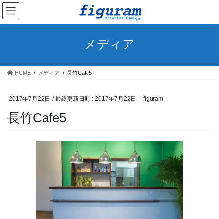
コ
ナ
ン
ビ
テ
ゲ
ン
ー
メディア
ツ
シ
へ
ョ
ス
ン
HOME
メディア
長竹Cafe5
キ
に
ッ
移
プ
動
2017年7月22日
/ 最終更新日時 :
2017年7月22日
figuram
長竹Cafe5